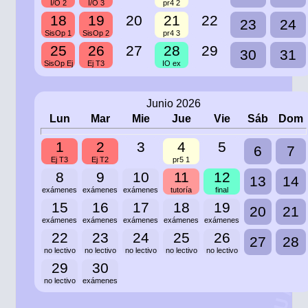
I/O 2
I/O 3
pr4 2
18
19
20
21
22
23
24
SisOp 1
SisOp 2
pr4 3
25
26
27
28
29
30
31
SisOp Ej
Ej T3
IO ex
Junio 2026
Lun
Mar
Mie
Jue
Vie
Sáb
Dom
1
2
3
4
5
6
7
Ej T3
Ej T2
pr5 1
8
9
10
11
12
13
14
exámenes
exámenes
exámenes
tutoría
final
15
16
17
18
19
20
21
exámenes
exámenes
exámenes
exámenes
exámenes
22
23
24
25
26
27
28
no lectivo
no lectivo
no lectivo
no lectivo
no lectivo
29
30
no lectivo
exámenes