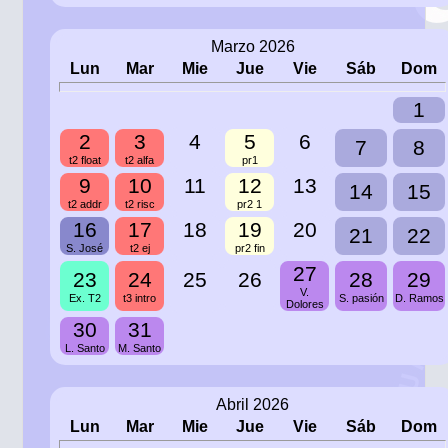
Marzo 2026
Lun
Mar
Mie
Jue
Vie
Sáb
Dom
1
2
3
4
5
6
7
8
t2 float
t2 alfa
pr1
9
10
11
12
13
14
15
t2 addr
t2 risc
pr2 1
16
17
18
19
20
21
22
S. José
t2 ej
pr2 fin
27
23
24
25
26
28
29
V.
Ex. T2
t3 intro
S. pasión
D. Ramos
Dolores
30
31
L. Santo
M. Santo
Abril 2026
Lun
Mar
Mie
Jue
Vie
Sáb
Dom