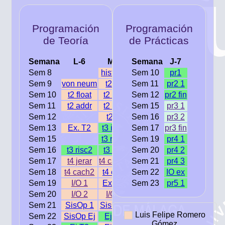
Programación
Programación
de Teoría
de Prácticas
Semana
L-6
M-5
Semana
J-7
Sem 8
historia
Sem 10
pr1
Sem 9
von neum
t2 int
Sem 11
pr2 1
Sem 10
t2 float
t2 alfa
Sem 12
pr2 fin
Sem 11
t2 addr
t2 risc
Sem 15
pr3 1
Sem 12
t2 ej
Sem 16
pr3 2
Sem 13
Ex. T2
t3 intro
Sem 17
pr3 fin
Sem 15
t3 risc1
Sem 19
pr4 1
Sem 16
t3 risc2
t3 seq
Sem 20
pr4 2
Sem 17
t4 jerar
t4 cache
Sem 21
pr4 3
Sem 18
t4 cach2
t4 ejer.
Sem 22
IO ex
Sem 19
I/O 1
Ex. T4
Sem 23
pr5 1
Sem 20
I/O 2
I/O 3
Sem 21
SisOp 1
SisOp 2
Luis Felipe Romero
Sem 22
SisOp Ej
Ej T3
Gómez