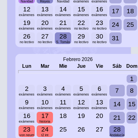
Navidad
Reyes
Navidad
exámenes
exámenes
12
13
14
15
16
17
18
exámenes
exámenes
exámenes
exámenes
exámenes
19
20
21
22
23
24
25
exámenes
exámenes
exámenes
no lectivo
no lectivo
26
27
28
29
30
31
no lectivo
no lectivo
S. Tomás
no lectivo
no lectivo
Febrero 2026
Lun
Mar
Mie
Jue
Vie
Sáb
Dom
1
2
3
4
5
6
7
8
exámenes
exámenes
exámenes
exámenes
exámenes
9
10
11
12
13
14
15
exámenes
exámenes
exámenes
exámenes
exámenes
16
17
18
19
20
21
22
exámenes
historia
23
24
25
26
27
28
von neum
t2 int
Andalucía