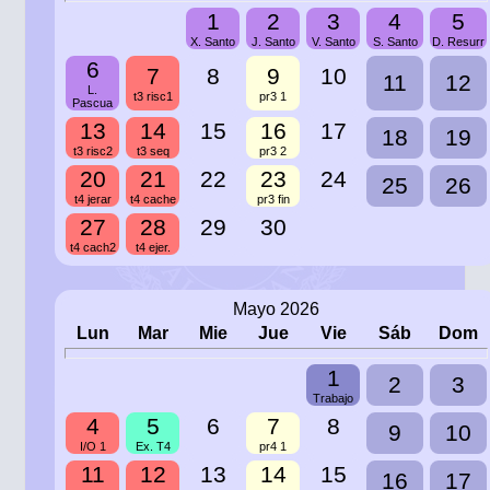
1
2
3
4
5
X. Santo
J. Santo
V. Santo
S. Santo
D. Resurr
6
7
8
9
10
11
12
L.
t3 risc1
pr3 1
Pascua
13
14
15
16
17
18
19
t3 risc2
t3 seq
pr3 2
20
21
22
23
24
25
26
t4 jerar
t4 cache
pr3 fin
27
28
29
30
t4 cach2
t4 ejer.
Mayo 2026
Lun
Mar
Mie
Jue
Vie
Sáb
Dom
1
2
3
Trabajo
4
5
6
7
8
9
10
I/O 1
Ex. T4
pr4 1
11
12
13
14
15
16
17