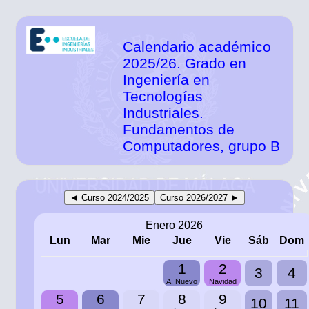
Calendario académico
2025/26. Grado en
Ingeniería en
Tecnologías
Industriales.
Fundamentos de
Computadores, grupo B
◄ Curso 2024/2025
Curso 2026/2027 ►
Enero 2026
Lun
Mar
Mie
Jue
Vie
Sáb
Dom
1
2
3
4
A. Nuevo
Navidad
5
6
7
8
9
10
11